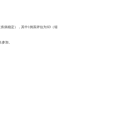
D（疾病稳定），其中1例虽评估为SD（缩
名参加。