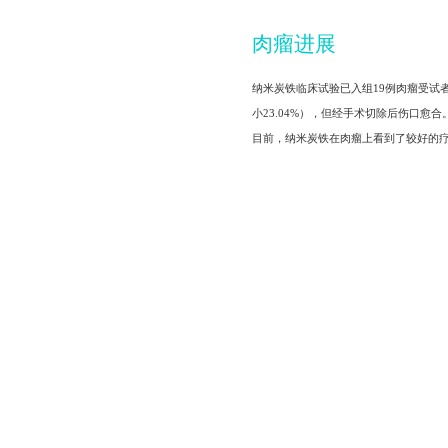
肉瘤进展
纳米炭铁临床试验已入组19例肉瘤受试者，
小23.04%），但经手术切除后伤口愈合
目前，纳米炭铁在肉瘤上看到了较好的疗