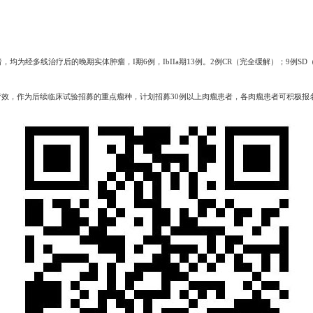
均为经多线治疗后的晚期实体肿瘤，I期6例，IbIIa期13例。2例CR（完全缓解）；9例S
。
效，作为后续临床试验招募的重点瘤种，计划招募30例以上肉瘤患者，各肉瘤患者可积极报