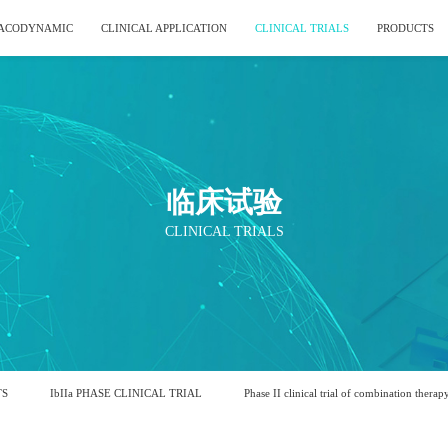
ACODYNAMIC
CLINICAL APPLICATION
CLINICAL TRIALS
PRODUCTS
临床试验
CLINICAL TRIALS
TS
IbIIa PHASE CLINICAL TRIAL
Phase II clinical trial of combination therap